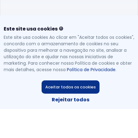
30
h
Mídia e Política
Este site usa cookies 🍪
Este site usa cookies Ao clicar em "Aceitar todos os cookies",
60
h
concorda com o armazenamento de cookies no seu
dispositivo para melhorar a navegação no site, analisar a
utilização do site e ajudar nas nossas iniciativas de
marketing. Para conhecer nossa Política de cookies e obter
Narrativas Transmídia
mais detalhes, acesse nossa
Política de Privacidade
.
30
h
Aceitar todos os cookies
Rejeitar todos
Narrativas Visuais e Infografia
60
h